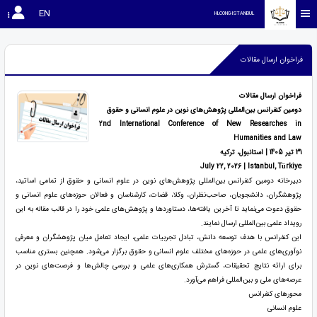
EN
HLCONG-ISTANBUL
فراخوان ارسال مقالات
فراخوان ارسال مقالات
دومین کنفرانس بین‌المللی پژوهش‌های نوین در علوم انسانی و حقوق
2nd International Conference of New Researches in
Humanities and Law
31 تیر 1405 | استانبول، ترکیه
July 22, 2026 | Istanbul, Türkiye
دبیرخانه دومین کنفرانس بین‌المللی پژوهش‌های نوین در علوم انسانی و حقوق از تمامی اساتید،
پژوهشگران، دانشجویان، صاحب‌نظران، وکلا، قضات، کارشناسان و فعالان حوزه‌های علوم انسانی و
حقوق دعوت می‌نماید تا آخرین یافته‌ها، دستاوردها و پژوهش‌های علمی خود را در قالب مقاله به این
رویداد علمی بین‌المللی ارسال نمایند.
این کنفرانس با هدف توسعه دانش، تبادل تجربیات علمی، ایجاد تعامل میان پژوهشگران و معرفی
نوآوری‌های علمی در حوزه‌های مختلف علوم انسانی و حقوق برگزار می‌شود. همچنین بستری مناسب
برای ارائه نتایج تحقیقات، گسترش همکاری‌های علمی و بررسی چالش‌ها و فرصت‌های نوین در
عرصه‌های ملی و بین‌المللی فراهم می‌آورد.
محورهای کنفرانس
علوم انسانی