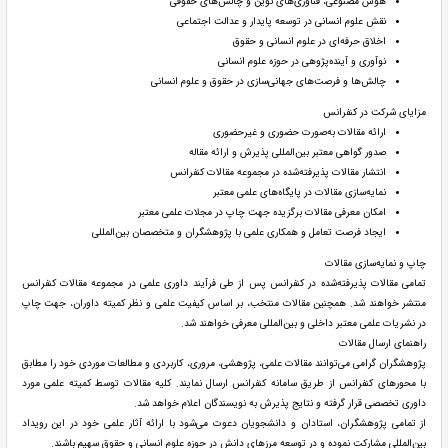
هوش مصنوعی، فناوری‌های نوین و چالش‌های حقوقی
نقش علوم انسانی در توسعه پایدار و عدالت اجتماعی
اخلاق حرفه‌ای در علوم انسانی و حقوق
نوآوری و آینده‌پژوهی در حوزه علوم انسانی
چالش‌ها و فرصت‌های جهانی‌سازی در حقوق و علوم انسانی
مزایای شرکت در کنفرانس
ارائه مقالات به‌صورت حضوری و غیرحضوری
صدور گواهی معتبر بین‌المللی پذیرش و ارائه مقاله
انتشار مقالات پذیرفته‌شده در مجموعه مقالات کنفرانس
نمایه‌سازی مقالات در پایگاه‌های علمی معتبر
امکان معرفی مقالات برگزیده جهت چاپ در مجلات علمی معتبر
ایجاد فرصت تعامل و همکاری علمی با پژوهشگران و متخصصان بین‌المللی
چاپ و نمایه‌سازی مقالات
تمامی مقالات پذیرفته‌شده در کنفرانس پس از طی فرآیند داوری علمی در مجموعه مقالات کنفرانس
منتشر خواهند شد. همچنین مقالات منتخب، بر اساس کیفیت علمی و نظر کمیته داوران، جهت چاپ
در نشریات علمی معتبر داخلی و بین‌المللی معرفی خواهند شد.
راهنمای ارسال مقالات
پژوهشگران گرامی می‌توانند مقالات علمی، پژوهشی، مروری، کاربردی و مطالعات موردی خود را مطابق
با محورهای کنفرانس از طریق سامانه کنفرانس ارسال نمایند. کلیه مقالات توسط کمیته علمی مورد
داوری تخصصی قرار گرفته و نتایج پذیرش به نویسندگان اعلام خواهد شد.
از تمامی پژوهشگران، استادان و دانشجویان دعوت می‌شود با ارائه آثار علمی خود در این رویداد
بین‌المللی مشارکت نموده و در توسعه مرزهای دانش در حوزه علوم انسانی و حقوق سهیم باشند.