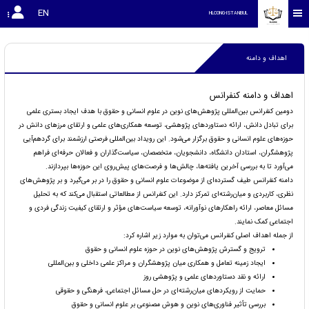
EN
HLCONG-ISTANBUL
اهداف و دامنه
اهداف و دامنه کنفرانس
دومین کنفرانس بین‌المللی پژوهش‌های نوین در علوم انسانی و حقوق با هدف ایجاد بستری علمی
برای تبادل دانش، ارائه دستاوردهای پژوهشی، توسعه همکاری‌های علمی و ارتقای مرزهای دانش در
حوزه‌های علوم انسانی و حقوق برگزار می‌شود. این رویداد بین‌المللی فرصتی ارزشمند برای گردهم‌آیی
پژوهشگران، استادان دانشگاه، دانشجویان، متخصصان، سیاست‌گذاران و فعالان حرفه‌ای فراهم
می‌آورد تا به بررسی آخرین یافته‌ها، چالش‌ها و فرصت‌های پیش‌روی این حوزه‌ها بپردازند.
دامنه کنفرانس طیف گسترده‌ای از موضوعات علوم انسانی و حقوق را در بر می‌گیرد و بر پژوهش‌های
نظری، کاربردی و میان‌رشته‌ای تمرکز دارد. این کنفرانس از مطالعاتی استقبال می‌کند که به تحلیل
مسائل معاصر، ارائه راهکارهای نوآورانه، توسعه سیاست‌های مؤثر و ارتقای کیفیت زندگی فردی و
اجتماعی کمک نمایند.
از جمله اهداف اصلی کنفرانس می‌توان به موارد زیر اشاره کرد:
ترویج و گسترش پژوهش‌های نوین در حوزه علوم انسانی و حقوق
ایجاد زمینه تعامل و همکاری میان پژوهشگران و مراکز علمی داخلی و بین‌المللی
ارائه و نقد دستاوردهای علمی و پژوهشی روز
حمایت از رویکردهای میان‌رشته‌ای در حل مسائل اجتماعی، فرهنگی و حقوقی
بررسی تأثیر فناوری‌های نوین و هوش مصنوعی بر علوم انسانی و حقوق