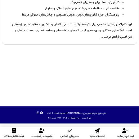
کارآفرینان، مشاوران و مدیران کسب‌وکار
علاقه‌مندان به مطالعات میان‌رشته‌ای در علوم انسانی و حقوق
پژوهشگران حوزه فناوری‌های نوین، هوش مصنوعی و چالش‌های حقوقی مرتبط
این کنفرانس بستری مناسب برای توسعه ارتباطات علمی، آشنایی با آخرین دستاوردهای پژوهشی،
ایجاد شبکه‌های همکاری و بهره‌مندی از دیدگاه‌های متخصصان و صاحب‌نظران برجسته داخلی و
بین‌المللی فراهم می‌سازد.
تمام حقوق مادی و معنوی برای HLCONG-ISTANBUL محفوظ است. © ۱۴۰۵
طراح سایت :
آسان همایش
© ۱۴۰۵ - 1392 نسخه 9.11
ثبت نام در سایت
ثبت مقاله جدید
محورهای کنفرانس
عضویت در کمیته علمی داوران
فرمت نگارش مقالات