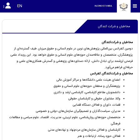
EN
HLCONG-ISTANBUL
مخاطبان و شرکت کنندگان
مخاطبان و شرکت‌کنندگان
دومین کنفرانس بین‌المللی پژوهش‌های نوین در علوم انسانی و حقوق میزبان طیف گسترده‌ای از
پژوهشگران، متخصصان و علاقه‌مندان حوزه‌های علوم انسانی و حقوق خواهد بود. این رویداد علمی
فرصتی ارزشمند برای تبادل دانش، ارائه دستاوردهای پژوهشی و گسترش همکاری‌های علمی و
حرفه‌ای فراهم می‌آورد.
مخاطبان و شرکت‌کنندگان کنفرانس
اعضای هیئت علمی دانشگاه‌ها و مراکز آموزش عالی
پژوهشگران و محققان حوزه‌های علوم انسانی و حقوق
دانشجویان مقاطع کارشناسی، کارشناسی ارشد و دکتری
وکلا، مشاوران حقوقی و کارشناسان حقوقی
قضات، داوران و فعالان دستگاه قضایی
مدیران، سیاست‌گذاران و تصمیم‌گیران سازمان‌های دولتی و خصوصی
متخصصان حوزه‌های روان‌شناسی، علوم تربیتی، مدیریت، اقتصاد، علوم سیاسی و مطالعات
فرهنگی
کارشناسان و فعالان سازمان‌های مردم‌نهاد و نهادهای مدنی
فعالان حوزه رسانه، ارتباطات و هنر