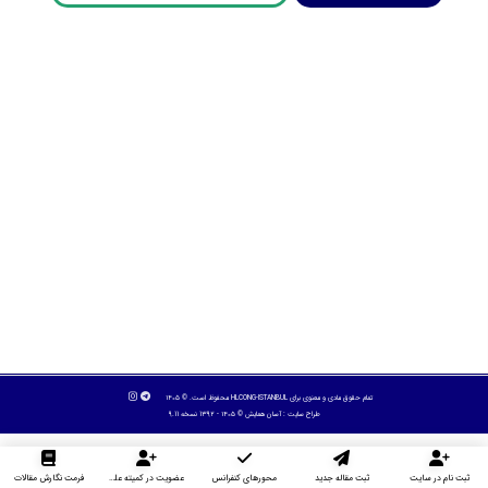
تمام حقوق مادی و معنوی برای HLCONG-ISTANBUL محفوظ است. © ۱۴۰۵
طراح سایت :
آسان همایش
© ۱۴۰۵ - 1392 نسخه 9.11
ثبت نام در سایت
ثبت مقاله جدید
محورهای کنفرانس
عضویت در کمیته علمی داوران
فرمت نگارش مقالات