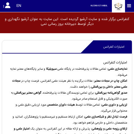
EN
HLCONG-ISTANBUL
کنفرانس برگزار شده و سایت آرشیو گردیده است. این سایت به عنوان آرشیو نگهداری و
دیگر توسط دبیرخانه بروز رسانی
امتیازات کنفرانس
امتیازات کنفرانس
نمایه‌سازی علمی:
تمامی مقالات پذیرفته‌شده در پایگاه علمی
سیویلیکا
و سایر پایگاه‌های معتبر نمایه
می‌شوند.
امکان چاپ در مجلات معتبر:
مقالات برگزیده با نظر هیئت علمی کنفرانس، فرصت چاپ در
مجلات
علمی معتبر داخلی و بین‌المللی
را خواهند داشت.
صدور گواهی‌نامه بین‌المللی:
برای تمامی نویسندگان مقالات پذیرفته‌شده،
گواهی معتبر بین‌المللی
به
صورت الکترونیکی و قابل استعلام صادر می‌شود.
ارزیابی و داوری علمی:
تمامی مقالات توسط
هیئت داوران متخصص
مورد ارزیابی دقیق علمی و
محتوایی قرار می‌گیرند.
فرصت تبادل نظر و شبکه‌سازی علمی:
امکان ارتباط مستقیم و غیرمستقیم با پژوهشگران، اساتید و
متخصصان داخلی و خارجی فراهم خواهد بود.
ارتقای رزومه علمی و پژوهشی:
پذیرش و ارائه مقاله در این کنفرانس به عنوان یک
امتیاز علمی و